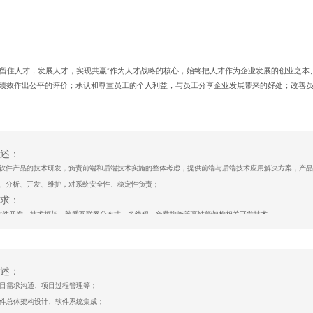
，留住人才，发展人才，实现共赢”作为人才战略的核心，始终把人才作为企业发展的创业之本
绩效作出公平的评价；承认和尊重员工的个人利益，与员工分享企业发展带来的好处；改善
述：
软件产品的技术研发，负责前端和后端技术实施的整体考虑，提供前端与后端技术应用解决方案，产品
、分析、开发、维护，对系统安全性、稳定性负责；
求：
软件开发、技术框架，熟悉互联网分布式、多线程、负载均衡等高性能架构相关开发技术。
软件，软件维护和后期的管理。
申请
述：
责项目需求沟通、项目过程管理等；
责软件总体架构设计、软件系统集成；