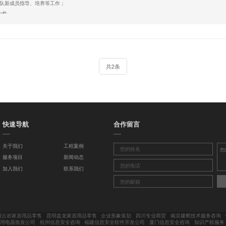
责团队新成员指导、培养等工作；
求：
及以上学历，3年以上软件开发经验；
备项目管理、项目全局设计、软件架构设计及关键技术的决策能力；
掌握C/C++/Qt编程语言，有良好的编码风格；
有独立软件系统架构设计、软件集成、软件开发相关经验；
共2条
QML开发经验者优先；
申请
快速导航
合作留言
关于我们
工程案例
服务项目
新闻动态
加入我们
联系我们
阳云岩家居用品零售
昆明盘龙家居用品零售
企业形象策划
四川专业商贸
南京建邺技术服务咨询
家用电器批发公司
杭州信息安全咨询
福建信息安全软件开发公司
厦门信息安全咨询
知识产权服务