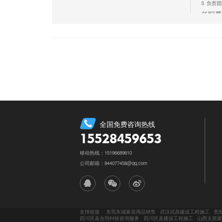
3. 负
任职要
1.本科
2. 具
3. 熟练
4. 具
5. 具备
立即
全国免费咨询热线
15528459653
移动热线：15196689610
公司邮箱：844077458@qq.com
友情链接：
东莞东城家居用品销售
武汉武昌建设工程施工
贵
四川区县合同纠纷咨询服务
四川区县建设工程施工
山西太原