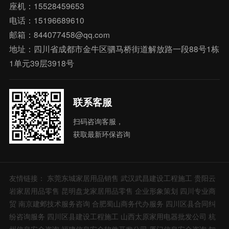
座机：15528459653
电话：15196689610
邮箱：844077458@qq.com
地址：四川省成都市金牛区驷马桥街道解放路一段88号1栋
1单元39层3918号
联系客服
扫码咨询客服，
获取最新环保咨询
友情链接：
东莞东城家居用品销售
武汉武昌建设工程施工
贵阳云
岩家居用品零售
昆明盘龙家居用品零售
企业形象策划
四川专业商
贸
南京建邺技术服务咨询
合肥蜀山商务代办服务
四川区县合同纠
纷咨询服务
四川区县建设工程施工
山西太原家用电器批发公司
杭