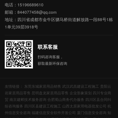
电话：15196689610
邮箱：844077458@qq.com
地址：四川省成都市金牛区驷马桥街道解放路一段88号1栋
1单元39层3918号
联系客服
扫码咨询客服，
获取最新环保咨询
友情链接：
东莞东城家居用品销售
武汉武昌建设工程施工
贵阳云
岩家居用品零售
昆明盘龙家居用品零售
企业形象策划
四川专业商
贸
南京建邺技术服务咨询
合肥蜀山商务代办服务
四川区县合同纠
纷咨询服务
四川区县建设工程施工
山西太原家用电器批发公司
杭
州信息安全咨询
福建信息安全软件开发公司
厦门信息安全咨询
知